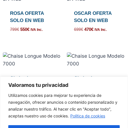
ROSA OFERTA
OSCAR OFERTA
SOLO EN WEB
SOLO EN WEB
799
€
550
€
699
€
470
€
IVA Inc.
IVA Inc.
Chaise Longue
Chaise Longue
Valoramos tu privacidad
Modelo 7000
Modelo 7000
499
€
499
€
IVA Inc.
IVA Inc.
Utilizamos cookies para mejorar tu experiencia de
navegación, ofrecer anuncios o contenido personalizado y
analizar nuestro tráfico. Al hacer clic en "Aceptar todo",
aceptas nuestro uso de cookies.
Política de cookies
Calle la
627 789