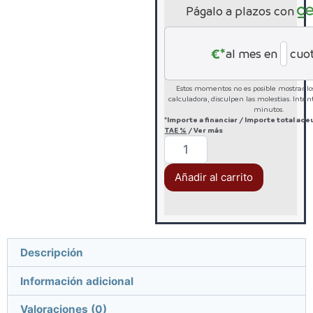
Págalo a plazos con
€*
al mes en
cuo
Estos momentos no es posible mostrar los
calculadora, disculpen las molestias. Inté
minutos.
*Importe a financiar
/
Importe total ad
TAE
%
/
Ver más
Añadir al carrito
Descripción
Información adicional
Valoraciones (0)