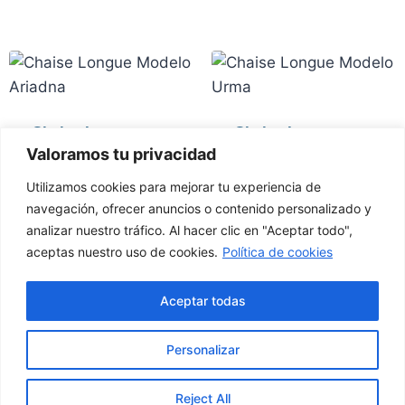
Chaise Longue
Chaise Longue
Valoramos tu privacidad
Modelo Ariadna
Modelo Urma
950
€
1.600
€
IVA Inc.
IVA Inc.
Utilizamos cookies para mejorar tu experiencia de
navegación, ofrecer anuncios o contenido personalizado y
analizar nuestro tráfico. Al hacer clic en "Aceptar todo",
aceptas nuestro uso de cookies.
Política de cookies
Calle la
627 789
factorymisofa@gamil.com
Resolana
Aceptar todas
555
20, Utrera
Personalizar
Condiciones generales
Política de
Política de
de compra
cookies
Reject All
privacidad