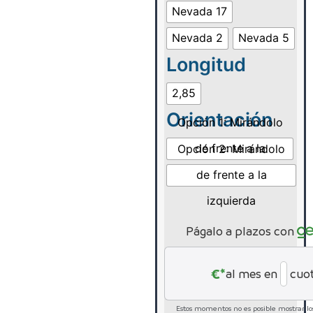
Nevada 17
Nevada 2
Nevada 5
Longitud
2,85
Orientación
Opción 1: Mirándolo
de frente a la
Opción 2: Mirándolo
derecha
de frente a la
izquierda
Págalo a plazos con
€*
al mes en
cuo
Estos momentos no es posible mostrar los