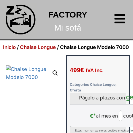
FACTORY
Mi sofá
Inicio
/
Chaise Longue
/ Chaise Longue Modelo 7000
499
€
IVA Inc.
Categories
Chaise Longue
,
Oferta
Págalo a plazos con
€*
al mes en
cuo
Estos momentos no es posible mostrar los