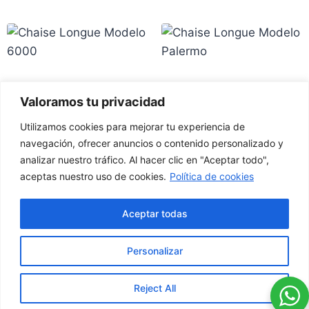
Chaise Longue
Chaise Longue
Valoramos tu privacidad
Modelo 6000
Modelo Palermo
1.100
€
799
€
Utilizamos cookies para mejorar tu experiencia de
IVA Inc.
IVA Inc.
navegación, ofrecer anuncios o contenido personalizado y
analizar nuestro tráfico. Al hacer clic en "Aceptar todo",
aceptas nuestro uso de cookies.
Política de cookies
Calle la
627 789
factorymisofa@gamil.com
Resolana
Aceptar todas
555
20, Utrera
Personalizar
Condiciones generales
Política de
Política de
de compra
cookies
Reject All
privacidad