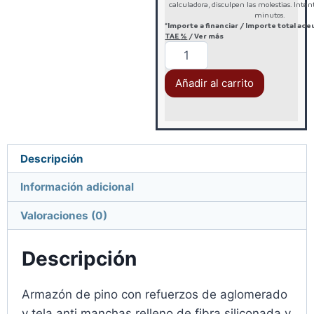
calculadora, disculpen las molestias. Inté
minutos.
*Importe a financiar
/
Importe total ad
TAE
%
/
Ver más
Añadir al carrito
Descripción
Información adicional
Valoraciones (0)
Descripción
Armazón de pino con refuerzos de aglomerado
y tela anti manchas relleno de fibra siliconada y