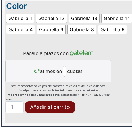
Color
Gabriella 1
Gabriella 12
Gabriella 13
Gabriella 14
Gabriella 4
Gabriella 6
Gabriella 8
Gabriella 9
Págalo a plazos con
€*
al mes en
cuotas
Estos momentos no es posible mostrar los cálculos de la calculadora,
disculpen las molestias. Inténtelo pasados unos minutos.
*Importe a financiar
/
Importe total adeudado
/
TIN
%
/
TAE
%
/
Ver
más
Añadir al carrito