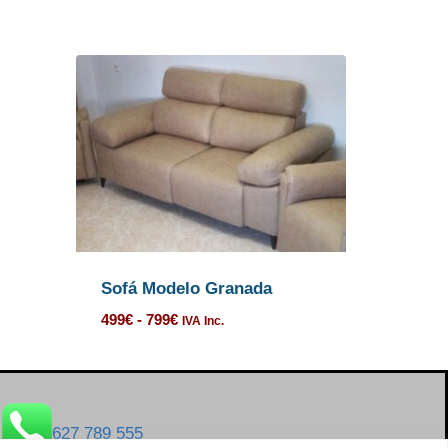
Sofá Modelo Granada
499
€
-
799
€
IVA Inc.
627 789 555