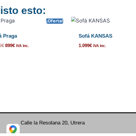
isto esto:
¡Oferta!
á Praga
Sofá KANSAS
0
€
899
€
1.099
€
IVA Inc.
IVA Inc.
Calle la Resolana 20, Utrera