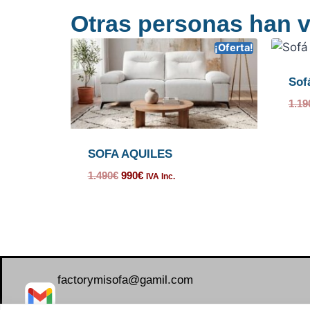
Otras personas han v
¡Oferta!
Sof
1.19
SOFA AQUILES
1.490
€
990
€
IVA Inc.
factorymisofa@gamil.com