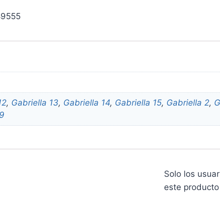
89555
12
,
Gabriella 13
,
Gabriella 14
,
Gabriella 15
,
Gabriella 2
,
G
 9
Solo los usua
este producto