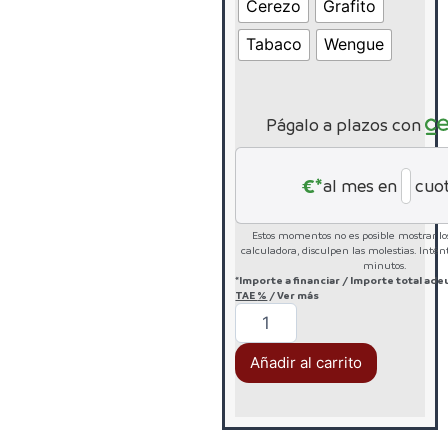
Cerezo
Grafito
Tabaco
Wengue
Págalo a plazos con
€*
al mes en
cuo
Estos momentos no es posible mostrar los
calculadora, disculpen las molestias. Inté
minutos.
*Importe a financiar
/
Importe total ad
TAE
%
/
Ver más
Añadir al carrito