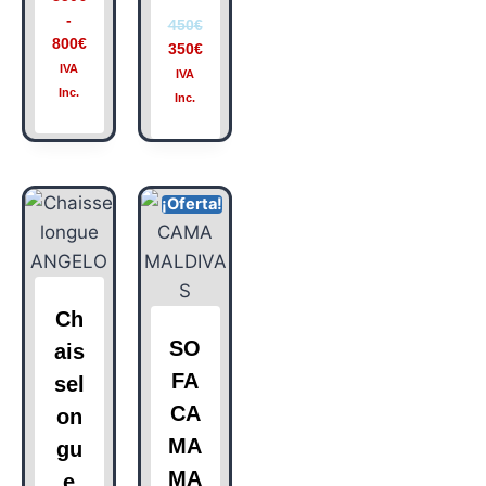
-
450
€
800
€
350
€
IVA
IVA
Inc.
Inc.
¡Oferta!
Ch
SO
ais
FA
sel
CA
on
MA
gu
MA
e