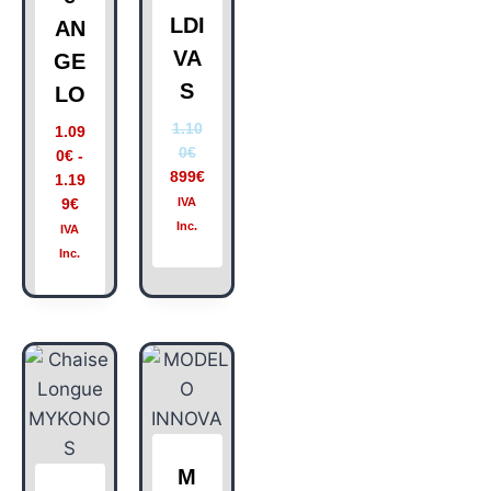
LDI
AN
VA
GE
S
LO
1.10
1.09
0
€
0
€
-
899
€
1.19
9
€
IVA
Inc.
IVA
Inc.
M