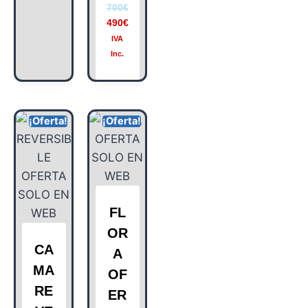
700
€
490
€
IVA
Inc.
¡Oferta!
¡Oferta!
FL
OR
CA
A
MA
OF
RE
ER