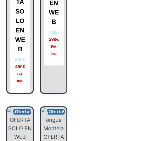
TA
EN
SO
WE
LO
B
EN
790
€
WE
590
€
IVA
B
Inc.
590
€
490
€
IVA
Inc.
¡Oferta!
¡Oferta!