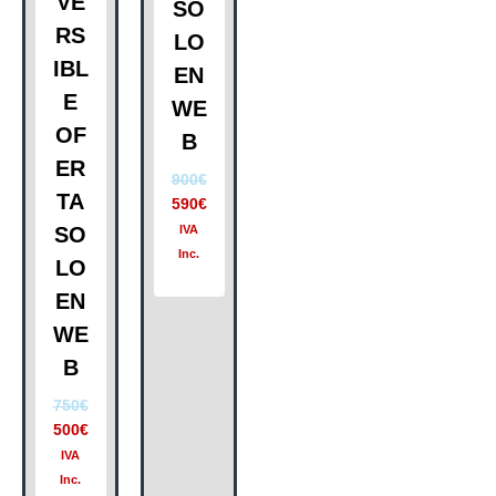
VE
SO
RS
LO
IBL
EN
E
WE
OF
B
ER
900
€
TA
590
€
SO
IVA
Inc.
LO
EN
WE
B
750
€
500
€
IVA
Inc.