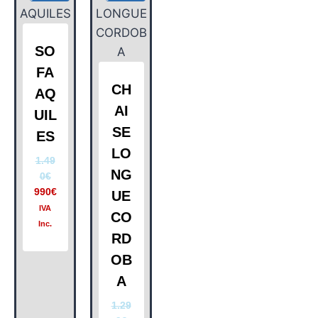
SO
FA
CH
AQ
AI
UIL
SE
ES
LO
1.49
NG
0
€
990
€
UE
IVA
CO
Inc.
RD
OB
A
1.29