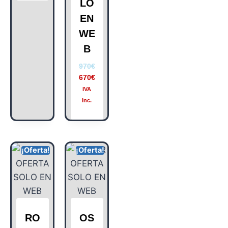
LO
EN
WE
B
970
€
670
€
IVA
Inc.
¡Oferta!
¡Oferta!
RO
OS