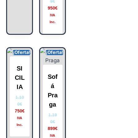
9
€
950
€
IVA
Inc.
¡Oferta!
¡Oferta!
SI
Sof
CIL
á
IA
Pra
1.10
ga
0
€
750
€
1.19
IVA
0
€
Inc.
899
€
IVA