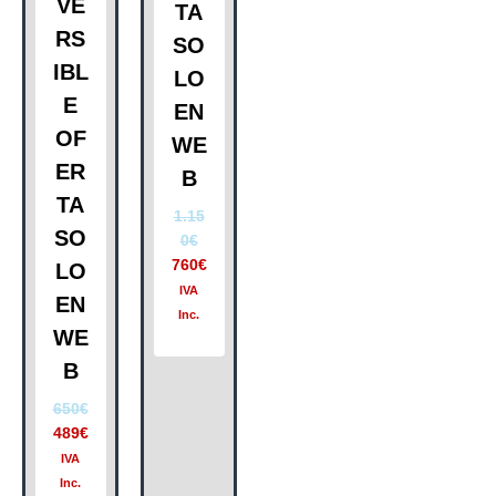
VE
TA
RS
SO
IBL
LO
E
EN
OF
WE
ER
B
TA
1.15
SO
0
€
760
€
LO
IVA
EN
Inc.
WE
B
650
€
489
€
IVA
Inc.