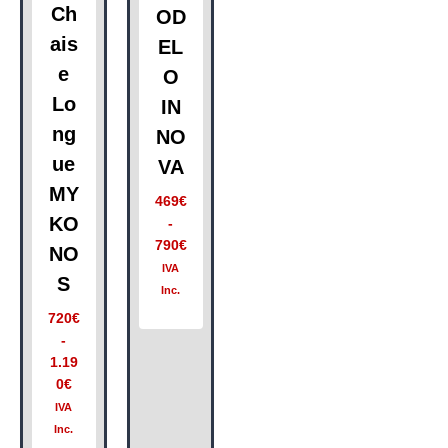
Ch
OD
ais
EL
e
O
Lo
IN
ng
NO
ue
VA
MY
469
€
KO
-
790
€
NO
IVA
S
Inc.
720
€
-
1.19
0
€
IVA
Inc.