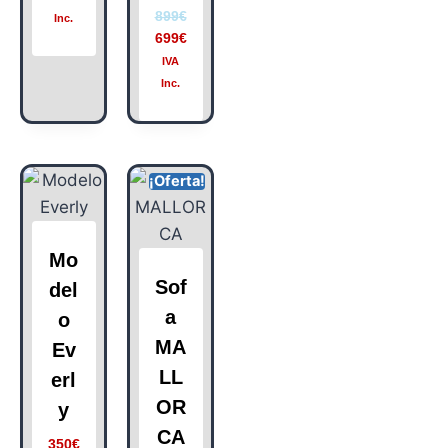
899
€
Inc.
699
€
IVA
Inc.
¡Oferta!
Mo
Sof
del
a
o
MA
Ev
LL
erl
OR
y
CA
350
€