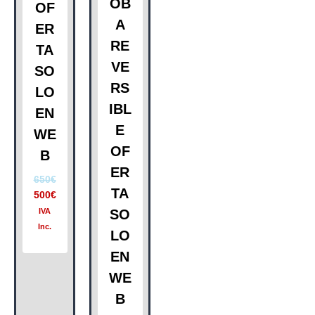
OB
OF
A
ER
RE
TA
VE
SO
RS
LO
IBL
EN
E
WE
OF
B
ER
650
€
TA
500
€
IVA
SO
Inc.
LO
EN
WE
B