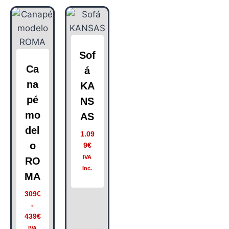
Sof
Ca
á
na
KA
pé
NS
mo
AS
del
1.09
o
9
€
IVA
RO
Inc.
MA
309
€
-
439
€
IVA