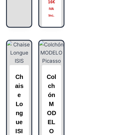
16
€
IVA
Inc.
Ch
Col
ais
ch
e
ón
Lo
M
ng
OD
ue
EL
ISI
O