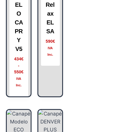
EL
Rel
O
ax
CA
EL
PR
SA
Y
590
€
V5
IVA
Inc.
434
€
-
550
€
IVA
Inc.