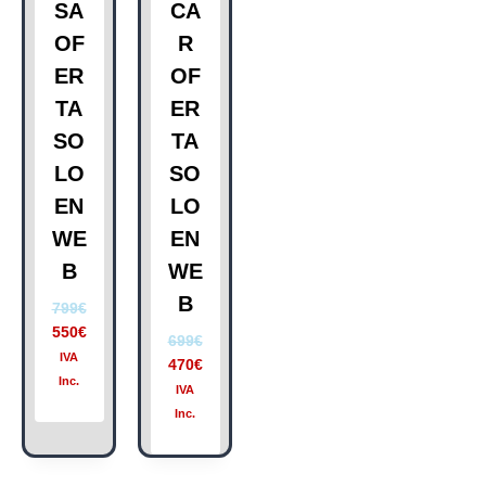
SA
CA
OF
R
ER
OF
TA
ER
SO
TA
LO
SO
EN
LO
WE
EN
B
WE
B
799
€
550
€
699
€
IVA
470
€
Inc.
IVA
Inc.