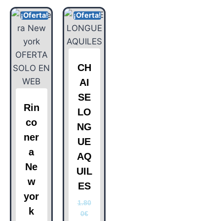
¡Oferta!
¡Oferta!
CH
AI
SE
Rin
LO
co
NG
ner
UE
a
AQ
Ne
UIL
w
ES
yor
1.80
k
0
€