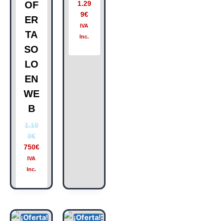
OF
1.29
9
€
ER
IVA
TA
Inc.
SO
LO
EN
WE
B
1.10
0
€
750
€
IVA
Inc.
¡Oferta!
¡Oferta!