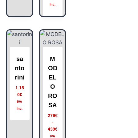
Inc.
sa
M
nto
OD
rini
EL
O
1.15
0
€
RO
IVA
SA
Inc.
279
€
-
439
€
IVA