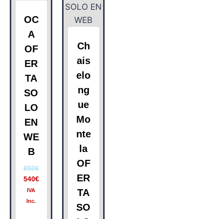
OC
A
Ch
OF
ais
ER
elo
TA
ng
SO
ue
LO
Mo
EN
nte
WE
la
B
OF
850
€
ER
540
€
IVA
TA
Inc.
SO