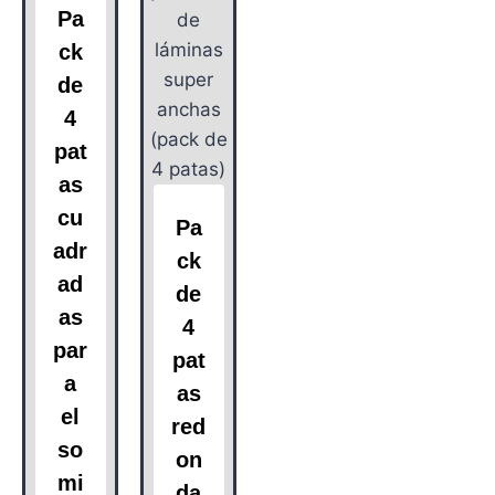
Pa
ck
de
4
pat
as
cu
Pa
adr
ck
ad
de
as
4
par
pat
a
as
el
red
so
on
mi
da