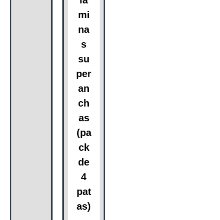
mi
na
s
su
per
an
ch
as
(pa
ck
de
4
pat
as)