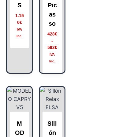
S
Pic
as
1.15
0
€
so
IVA
428
€
Inc.
-
582
€
IVA
Inc.
M
Sill
OD
ón