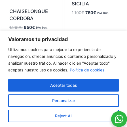
SICILIA
CHAISELONGUE
1.100
€
750
€
IVA Inc.
CORDOBA
1.299
€
950
€
IVA Inc.
Valoramos tu privacidad
Utilizamos cookies para mejorar tu experiencia de
navegación, ofrecer anuncios o contenido personalizado y
analizar nuestro tráfico. Al hacer clic en "Aceptar todo",
aceptas nuestro uso de cookies.
Política de cookies
Calle la
627 789
factorymisofa@gamil.com
Resolana
Aceptar todas
555
20, Utrera
Personalizar
Condiciones generales
Política de
Política de
de compra
cookies
Reject All
privacidad