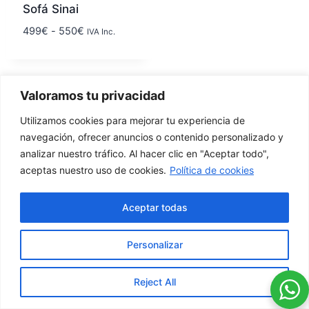
Sofá Sinai
499
€
-
550
€
IVA Inc.
Valoramos tu privacidad
Utilizamos cookies para mejorar tu experiencia de
navegación, ofrecer anuncios o contenido personalizado y
analizar nuestro tráfico. Al hacer clic en "Aceptar todo",
aceptas nuestro uso de cookies.
Política de cookies
Calle la
627 789
factorymisofa@gamil.com
Resolana
Aceptar todas
555
20, Utrera
Personalizar
Condiciones generales
Política de
Política de
de compra
cookies
Reject All
privacidad