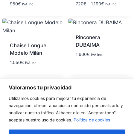
950
€
720
€
-
1.190
€
IVA Inc.
IVA Inc.
Rinconera
DUBAIMA
Chaise Longue
Modelo Milán
1.600
€
IVA Inc.
1.050
€
IVA Inc.
Valoramos tu privacidad
1
2
→
Utilizamos cookies para mejorar tu experiencia de
navegación, ofrecer anuncios o contenido personalizado y
analizar nuestro tráfico. Al hacer clic en "Aceptar todo",
aceptas nuestro uso de cookies.
Política de cookies
Calle la
627 789
factorymisofa@gamil.com
Resolana