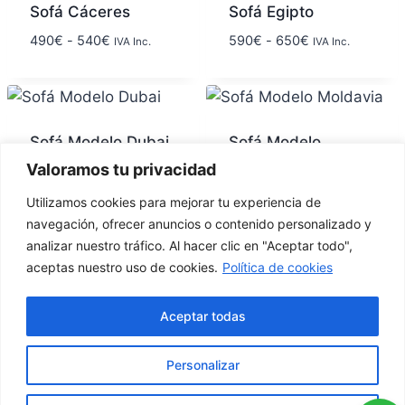
Sofá Cáceres
Sofá Egipto
490
€
-
540
€
590
€
-
650
€
IVA Inc.
IVA Inc.
Sofá Modelo Dubai
Sofá Modelo
Moldavia
Valoramos tu privacidad
499
€
-
550
€
IVA Inc.
499
€
-
550
€
IVA Inc.
Utilizamos cookies para mejorar tu experiencia de
navegación, ofrecer anuncios o contenido personalizado y
analizar nuestro tráfico. Al hacer clic en "Aceptar todo",
aceptas nuestro uso de cookies.
Política de cookies
Calle la
627 789
factorymisofa@gamil.com
Resolana
Aceptar todas
555
20, Utrera
Personalizar
Condiciones generales
Política de
Política de