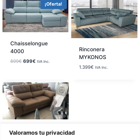
¡Oferta!
Chaisselongue
Rinconera
4000
MYKONOS
899
€
699
€
IVA Inc.
1.399
€
IVA Inc.
Sofá Modelo Dubai
Valoramos tu privacidad