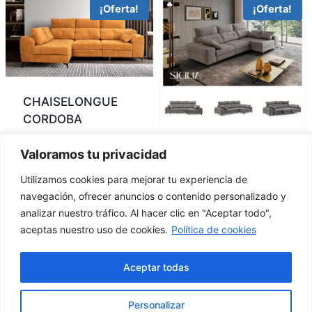
¡Oferta!
¡Oferta!
CHAISELONGUE
CORDOBA
1.299
€
950
€
IVA Inc.
SICILIA
Valoramos tu privacidad
1.100
€
750
€
IVA Inc.
Utilizamos cookies para mejorar tu experiencia de
navegación, ofrecer anuncios o contenido personalizado y
analizar nuestro tráfico. Al hacer clic en "Aceptar todo",
aceptas nuestro uso de cookies.
Política de cookies
Calle la
627 789
factorymisofa@gamil.com
Resolana
Aceptar todas
555
20, Utrera
Personalizar