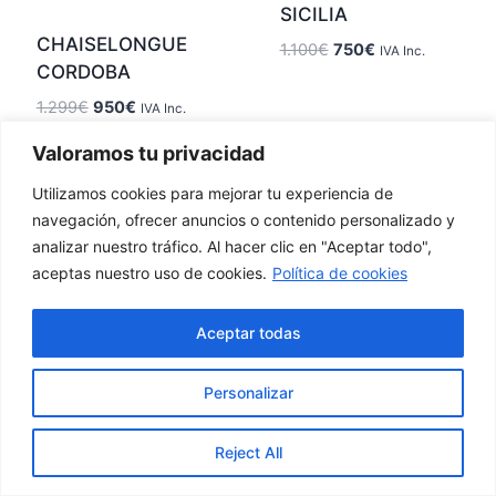
SICILIA
CHAISELONGUE
1.100
€
750
€
IVA Inc.
CORDOBA
1.299
€
950
€
IVA Inc.
Valoramos tu privacidad
Utilizamos cookies para mejorar tu experiencia de
navegación, ofrecer anuncios o contenido personalizado y
analizar nuestro tráfico. Al hacer clic en "Aceptar todo",
aceptas nuestro uso de cookies.
Política de cookies
Calle la
627 789
factorymisofa@gamil.com
Resolana
Aceptar todas
555
20, Utrera
Personalizar
Condiciones generales
Política de
Política de
de compra
cookies
Reject All
privacidad